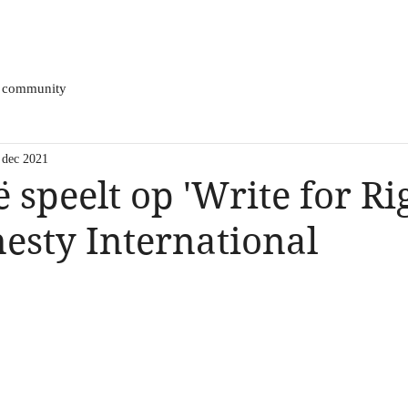
e p
s h o w
merch
v i d e o
 community
 dec 2021
 speelt op 'Write for Ri
sty International