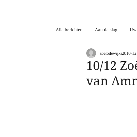
z o ë
Alle berichten
Aan de slag
Uw
zoelodewijks2810
12
10/12 Zoë
van Amne