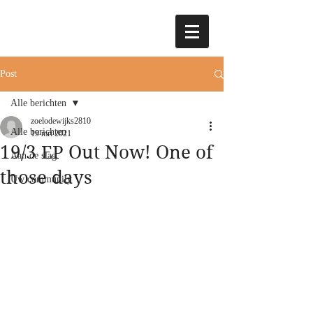
Post
Alle berichten
zoelodewijks2810
Alle berichten
19 mrt 2021
19/3 EP Out Now! One of
Aan de slag
those days
Uw community